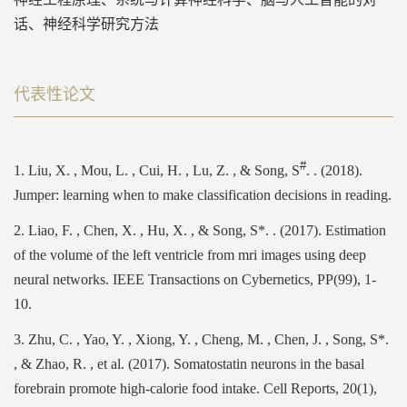
话、神经科学研究方法
代表性论文
#
1. Liu, X. , Mou, L. , Cui, H. , Lu, Z. , & Song, S
. . (2018).
Jumper: learning when to make classification decisions in reading.
2. Liao, F. , Chen, X. , Hu, X. , & Song, S*. . (2017). Estimation
of the volume of the left ventricle from mri images using deep
neural networks. IEEE Transactions on Cybernetics, PP(99), 1-
10.
3. Zhu, C. , Yao, Y. , Xiong, Y. , Cheng, M. , Chen, J. , Song, S*.
, & Zhao, R. , et al. (2017). Somatostatin neurons in the basal
forebrain promote high-calorie food intake. Cell Reports, 20(1),