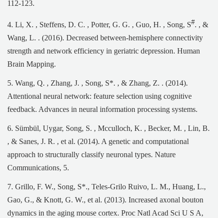
112-123.
#
4. Li, X. , Steffens, D. C. , Potter, G. G. , Guo, H. , Song, S
. , &
Wang, L. . (2016). Decreased between-hemisphere connectivity
strength and network efficiency in geriatric depression. Human
Brain Mapping.
5. Wang, Q. , Zhang, J. , Song, S*. , & Zhang, Z. . (2014).
Attentional neural network: feature selection using cognitive
feedback. Advances in neural information processing systems.
6. Sümbül, Uygar, Song, S. , Mcculloch, K. , Becker, M. , Lin, B.
, & Sanes, J. R. , et al. (2014). A genetic and computational
approach to structurally classify neuronal types. Nature
Communications, 5.
7. Grillo, F. W., Song, S*., Teles-Grilo Ruivo, L. M., Huang, L.,
Gao, G., & Knott, G. W., et al. (2013). Increased axonal bouton
dynamics in the aging mouse cortex. Proc Natl Acad Sci U S A,