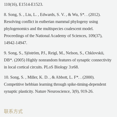
110(16), E1514-E1523.
8. Song, S. , Liu, L. , Edwards, S. V. , & Wu, S*. . (2012).
Resolving conflict in eutherian mammal phylogeny using
phylogenomics and the multispecies coalescent model.
Proceedings of the National Academy of Sciences, 109(37),
14942-14947.
9. Song, S., Sjöström, PJ., Reigl, M., Nelson, S., Chklovskii,
DB*. (2005) Highly nonrandom features of synaptic connectivity
in local cortical circuits. PLoS Biology 3:e68.
10. Song, S. , Miller, K. D. , & Abbott, L. F*. . (2000).
Competitive hebbian learning through spike-timing-dependent
synaptic plasticity. Nature Neuroscience, 3(9), 919-26.
联系方式