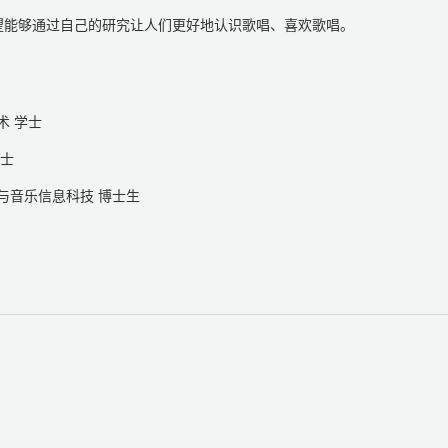
望能够通过自己的研究让人们更好地认识歌唱、喜欢歌唱。
与技术 学士
 硕士
智能与音乐信息科技 博士生