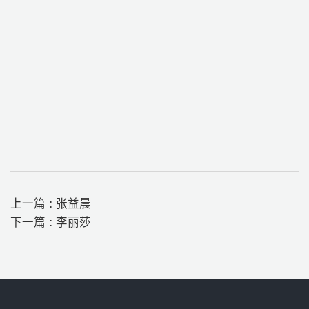
上一篇 :
张益晨
下一篇 :
李丽莎