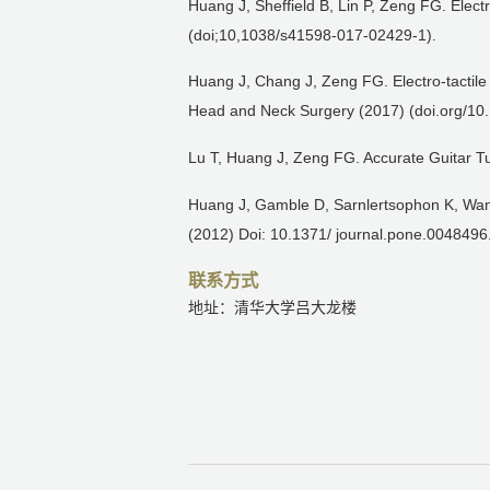
Huang J, Sheffield B, Lin P, Zeng FG. Elect
(doi;10,1038/s41598-017-02429-1).
Huang J, Chang J, Zeng FG. Electro-tactile
Head and Neck Surgery (2017) (doi.org/10.
Lu T, Huang J, Zeng FG. Accurate Guitar T
Huang J, Gamble D, Sarnlertsophon K, Wang 
(2012) Doi: 10.1371/ journal.pone.0048496
联系方式
地址：清华大学吕大龙楼