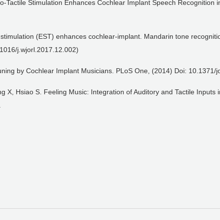
ro-Tactile Stimulation Enhances Cochlear Implant Speech Recognition in
 stimulation (EST) enhances cochlear-implant. Mandarin tone recogniti
1016/j.wjorl.2017.12.002)
uning by Cochlear Implant Musicians. PLoS One, (2014) Doi: 10.1371/
X, Hsiao S. Feeling Music: Integration of Auditory and Tactile Inputs
.