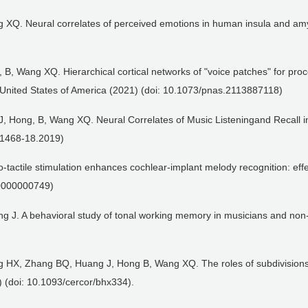
XQ. Neural correlates of perceived emotions in human insula and amyg
B, Wang XQ. Hierarchical cortical networks of "voice patches" for pro
 United States of America (2021) (doi: 10.1073/pnas.2113887118)
, Hong, B, Wang XQ. Neural Correlates of Music Listeningand Recall i
.1468-18.2019)
o-tactile stimulation enhances cochlear-implant melody recognition: eff
00000000749)
 J. A behavioral study of tonal working memory in musicians and non-
HX, Zhang BQ, Huang J, Hong B, Wang XQ. The roles of subdivisions 
) (doi: 10.1093/cercor/bhx334).