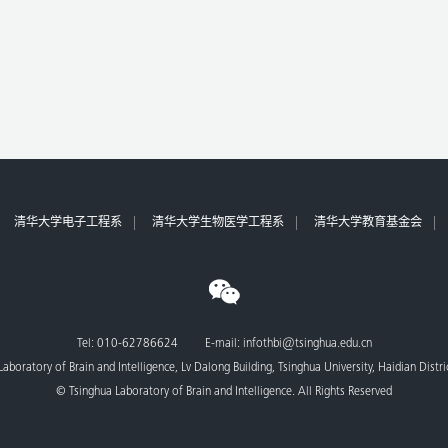
清华大学电子工程系
清华大学生物医学工程系
清华大学教育基金会
Tel: 010-62786624 E-mail: infothbi@tsinghua.edu.cn
aboratory of Brain and Intelligence, Lv Dalong Building, Tsinghua University, Haidian Distr
© Tsinghua Laboratory of Brain and Intelligence. All Rights Reserved