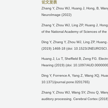
论文发表
Zhang Y, Zhou WJ, Huang J, Hong, B, Wang 
NeuroImage (2022)
Zhang Y, Zhou WJ, Ling ZP, Huang J, Hong, 
of the National Academy of Sciences of the
Ding Y, Zhang Y, Zhou WJ, Ling ZP, Huang J
(2019) 1468-18 (doi: 10.1523/JNEUROSCI
Huang J, Lu T, Sheffield B, Zeng FG. Electr
Hearing (2019) (doi: 10.1097/AUD.00000
Ding Y, Forrence A, Yang Z, Wang XQ, Huang
10.1371/journal.pone.0201765)
Zhang Y, Zhou WJ, Wang SY, Zhou Q, Wang 
auditory processing. Cerebral Cortex (2018