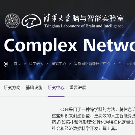
Complex Networ
>
>
>
>
首页
科学研究
研究中心
复杂网络智能研究中心
Complex Ne
研究方向
基础设施
研究中心
重要进展
CCNI采用了一种跨学科的方法，将信
这些知识来创建新型、更高效的人工智能算
范式(如拓扑和流形理论)转化为特征化定量
社会和经济数据科学开发计算工具。