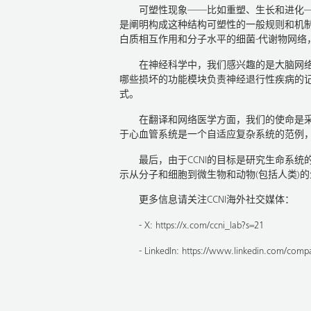
可塑性现象——比如重塑、生长和进化
是阐明构成这种结构可塑性的一般规则和机
白质相互作用和分子水平的细菌-代谢物网络
在神经科学中，我们感兴趣的是大脑网
哪些损坏的功能模块负责神经退行性疾病的
式。
在翻译和网络医学方面，我们的使命是
于心血管系统是一个自适应复杂系统的范例，
最后，由于CCNI的目标是研究生命系
示从分子和细胞到微生物和动物(包括人类)
更多信息请关注CCNI海外社交媒体：
- X: https://x.com/ccni_lab?s=21
- LinkedIn: https://www.linkedin.com/compa