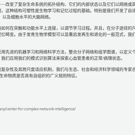
——改变了复杂生命系统的拓扑结构、它们的内部状态以及它们以网络或
制，这种结构可塑性是生物学习和记忆过程的基础。特别是我们开发了自
，以及细胞水平的大脑网络。
络如何在突触和功能水平上连接，以调节学习过程。并且，在分子途径的
记忆畸变。由于发育生物学模型可以显著启发再生和退化的一般范式，我
采用先进的机器学习和网络科学方法，整合分子网络和组学图谱，以定义
我们应用我们的模式识别算法来探索心血管患者的正常/病理状态。
统的复杂性及其跨尺度适应机制，我们与生态、社会和经济科学领域的专家
的生命物质是否具有自组织的广义规则特征。
ny/center-for-complex-network-intelligence/